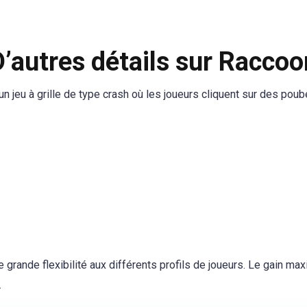
D’autres détails sur Raccoo
n jeu à grille de type crash où les joueurs cliquent sur des pou
e grande flexibilité aux différents profils de joueurs. Le gain ma
.