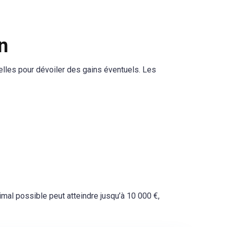
n
belles pour dévoiler des gains éventuels. Les
ximal possible peut atteindre jusqu’à 10 000 €,