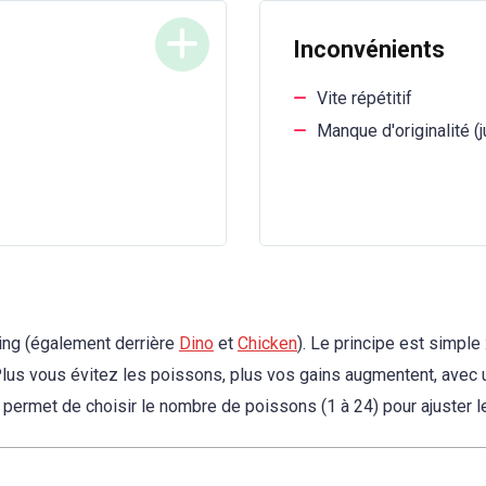
Inconvénients
Vite répétitif
Manque d'originalité (
ng (également derrière
Dino
et
Chicken
). Le principe est simple
lus vous évitez les poissons, plus vos gains augmentent, avec un
t permet de choisir le nombre de poissons (1 à 24) pour ajuster l