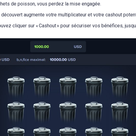
hets de poisson, vous perdez la mise engagée.
découvert augmente votre multiplicateur et votre cashout potent
vez cliquer sur « Cashout » pour sécuriser vos bénéfices, jusq