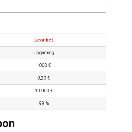
Leonbet
Upgaming
1000 €
0,20 €
10 000 €
99 %
oon