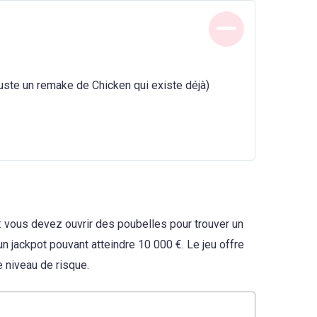
juste un remake de Chicken qui existe déjà)
 : vous devez ouvrir des poubelles pour trouver un
 jackpot pouvant atteindre 10 000 €. Le jeu offre
e niveau de risque.