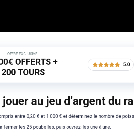
OFFRE EXCLUSIVE :
00€ OFFERTS +
5.0
200 TOURS
ouer au jeu d’argent du ra
pris entre 0,20 € et 1 000 € et déterminez le nombre de poissons
ur fermer les 25 poubelles, puis ouvrez-les une à une.