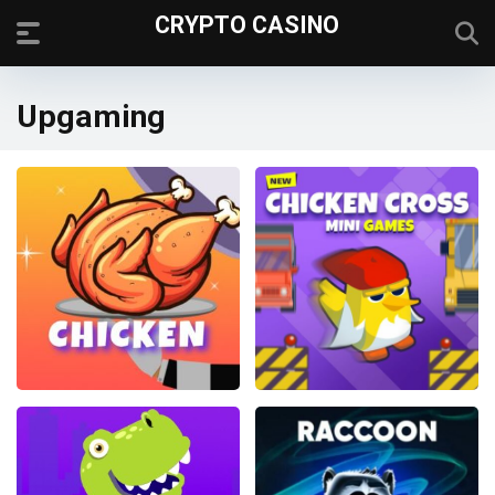
CRYPTO CASINO
Upgaming