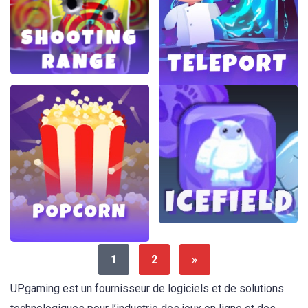
1
2
»
UPgaming est un fournisseur de logiciels et de solutions