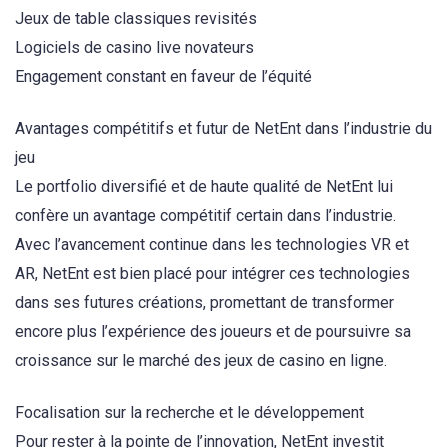
Jeux de table classiques revisités
Logiciels de casino live novateurs
Engagement constant en faveur de l’équité
Avantages compétitifs et futur de NetEnt dans l’industrie du
jeu
Le portfolio diversifié et de haute qualité de NetEnt lui
confère un avantage compétitif certain dans l’industrie.
Avec l’avancement continue dans les technologies VR et
AR, NetEnt est bien placé pour intégrer ces technologies
dans ses futures créations, promettant de transformer
encore plus l’expérience des joueurs et de poursuivre sa
croissance sur le marché des jeux de casino en ligne.
Focalisation sur la recherche et le développement
Pour rester à la pointe de l’innovation, NetEnt investit