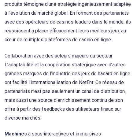
produits témoigne d’une stratégie ingénieusement adaptée
à l’évolution du marché global. En formant des partenariats
avec des opérateurs de casinos leaders dans le monde, ils
réussissent à placer efficacement leurs meilleurs jeux au
cœur de multiples plateformes de casino en ligne.
Collaboration avec des acteurs majeurs du secteur
L’adaptabilité et la coopération stratégique avec d’autres
grandes marques de l’industrie des jeux de hasard en ligne
ont facilité l’internationalisation de NetEnt. Ce réseau de
partenariats n’est pas seulement un canal de distribution,
mais aussi une source d’enrichissement continu de son
offre à partir des feedbacks des utilisateurs finaux sur
diverse marchés.
Machines
à sous interactives et immersives