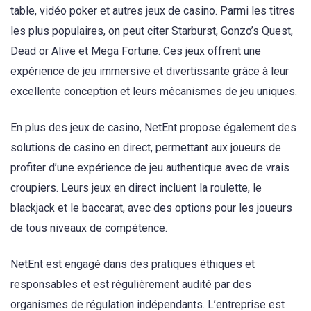
table, vidéo poker et autres jeux de casino. Parmi les titres
les plus populaires, on peut citer Starburst, Gonzo’s Quest,
Dead or Alive et Mega Fortune. Ces jeux offrent une
expérience de jeu immersive et divertissante grâce à leur
excellente conception et leurs mécanismes de jeu uniques.
En plus des jeux de casino, NetEnt propose également des
solutions de casino en direct, permettant aux joueurs de
profiter d’une expérience de jeu authentique avec de vrais
croupiers. Leurs jeux en direct incluent la roulette, le
blackjack et le baccarat, avec des options pour les joueurs
de tous niveaux de compétence.
NetEnt est engagé dans des pratiques éthiques et
responsables et est régulièrement audité par des
organismes de régulation indépendants. L’entreprise est