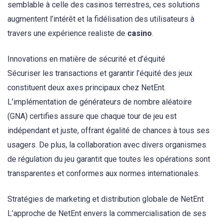
semblable à celle des casinos terrestres, ces solutions
augmentent l’intérêt et la fidélisation des utilisateurs à
travers une expérience realiste de
casino
.
Innovations en matière de sécurité et d’équité
Sécuriser les transactions et garantir l’équité des jeux
constituent deux axes principaux chez NetEnt.
L’implémentation de générateurs de nombre aléatoire
(GNA) certifies assure que chaque tour de jeu est
indépendant et juste, offrant égalité de chances à tous ses
usagers. De plus, la collaboration avec divers organismes
de régulation du jeu garantit que toutes les opérations sont
transparentes et conformes aux normes internationales.
Stratégies de marketing et distribution globale de NetEnt
L’approche de NetEnt envers la commercialisation de ses