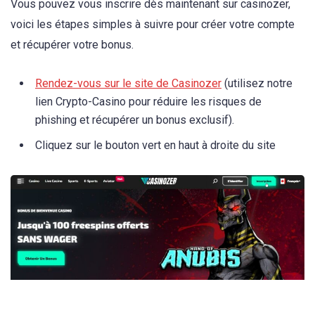
Vous pouvez vous inscrire dès maintenant sur casinozer,
voici les étapes simples à suivre pour créer votre compte
et récupérer votre bonus.
Rendez-vous sur le site de Casinozer
(utilisez notre
lien Crypto-Casino pour réduire les risques de
phishing et récupérer un bonus exclusif).
Cliquez sur le bouton vert en haut à droite du site