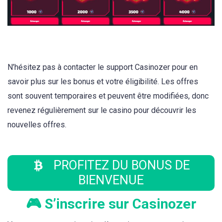
N’hésitez pas à contacter le support Casinozer pour en
savoir plus sur les bonus et votre éligibilité. Les offres
sont souvent temporaires et peuvent être modifiées, donc
revenez régulièrement sur le casino pour découvrir les
nouvelles offres.
PROFITEZ DU BONUS DE
BIENVENUE
🎮 S’inscrire sur Casinozer