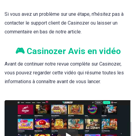
Si vous avez un problème sur une étape, n’hésitez pas à
contacter le support client de Casinozer ou laisser un
commentaire en bas de notre article.
🎮 Casinozer Avis en vidéo
Avant de continuer notre revue complète sur Casinozer,
vous pouvez regarder cette vidéo qui résume toutes les
informations à connaître avant de vous lancer.