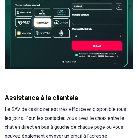
Assistance à la clientèle
Le SAV de casinozer est très efficace et disponible tous
les jours. Pour les contacter, vous avez le choix entre le
chat en direct en bas à gauche de chaque page ou vous
pouvez également envoyer un email à l’adresse