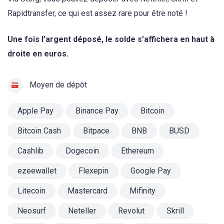
Rapidtransfer, ce qui est assez rare pour être noté !
Une fois l’argent déposé, le solde s’affichera en haut à
droite en euros.
Moyen de dépôt
Apple Pay
Binance Pay
Bitcoin
Bitcoin Cash
Bitpace
BNB
BUSD
Cashlib
Dogecoin
Ethereum
ezeewallet
Flexepin
Google Pay
Litecoin
Mastercard
Mifinity
Neosurf
Neteller
Revolut
Skrill