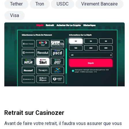
Tether
Tron
USDC
Virement Bancaire
Visa
Retrait sur Casinozer
Avant de faire votre retrait, il faudra vous assurer que vous