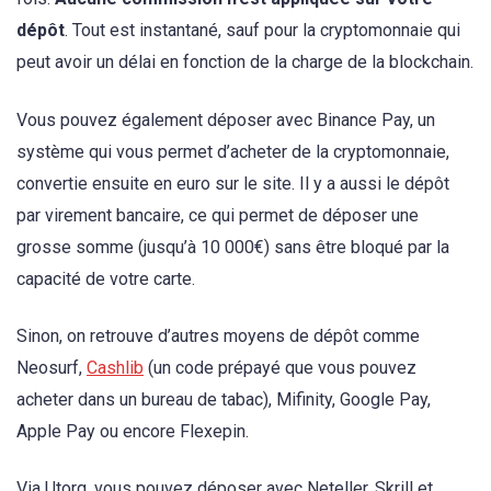
dépôt
. Tout est instantané, sauf pour la cryptomonnaie qui
peut avoir un délai en fonction de la charge de la blockchain.
Vous pouvez également déposer avec Binance Pay, un
système qui vous permet d’acheter de la cryptomonnaie,
convertie ensuite en euro sur le site. Il y a aussi le dépôt
par virement bancaire, ce qui permet de déposer une
grosse somme (jusqu’à 10 000€) sans être bloqué par la
capacité de votre carte.
Sinon, on retrouve d’autres moyens de dépôt comme
Neosurf,
Cashlib
(un code prépayé que vous pouvez
acheter dans un bureau de tabac), Mifinity, Google Pay,
Apple Pay ou encore Flexepin.
Via Utorg, vous pouvez déposer avec Neteller, Skrill et