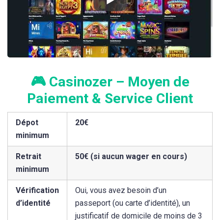
🎮 Casinozer – Moyen de
Paiement & Service Client
Dépot
20€
minimum
Retrait
50€ (si aucun wager en cours)
minimum
Vérification
Oui, vous avez besoin d’un
d’identité
passeport
(ou carte d’identité),
un
justificatif de domicile de moins de 3