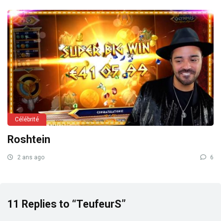
Célébrité
Roshtein
2 ans ago
6
11 Replies to “TeufeurS”