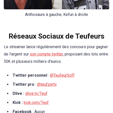
Anthosaure à gauche, Kefun à droite
Réseaux Sociaux de Teufeurs
Le streamer lance régulièrement des concours pour gagner
de l’argent sur
son compte twitter
, proposant des lots entre
50€ et plusieurs milliers d’euros.
Twitter personnel
:
@TeufeurSoff
Twitter pro
:
@teufzertv
Dlive :
dlive.tv/Teuf
Kick :
kick.com/Teuf
Facebook
: Aucun