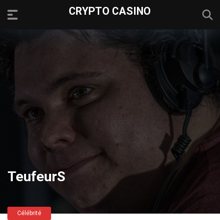
CRYPTO CASINO
TeufeurS
Célébrité