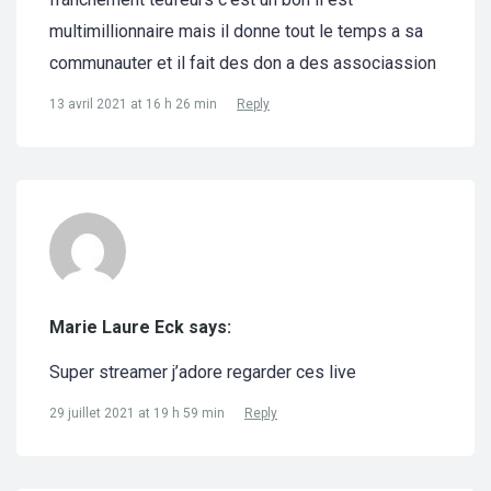
multimillionnaire mais il donne tout le temps a sa
communauter et il fait des don a des associassion
13 avril 2021 at 16 h 26 min
Reply
Marie Laure Eck says:
Super streamer j’adore regarder ces live
29 juillet 2021 at 19 h 59 min
Reply