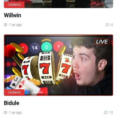
Célébrité
Willwin
1 an ago
0
Célébrité
Bidule
1 an ago
12