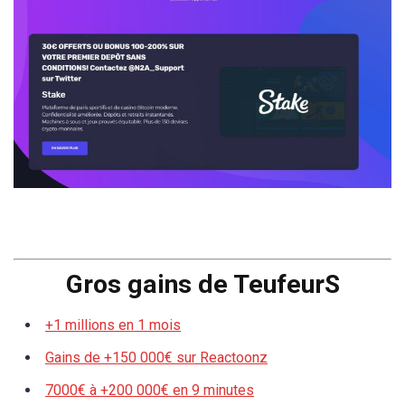
Gros gains de TeufeurS
+1 millions en 1 mois
Gains de +150 000€ sur Reactoonz
7000€ à +200 000€ en 9 minutes