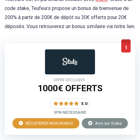
code stake, Teufeurs propose un bonus de bienvenue de
200% à partir de 200€ de dépôt ou 30€ offerts pour 20€
déposés. Vous retrouverez un bonus similaire via notre lien.
1
OFFRE EXCLUSIVE :
1000€ OFFERTS
5.0
VPN NÉCESSAIRE
RÉCUPÉRER MON BONUS
Avis sur Stake