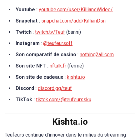
Youtube :
youtube.com/user/KilliansWideo/
Snapchat :
snapchat.com/add/KillianDsn
Twitch
:
twitch.tv/Teuf
(banni)
Instagram
:
@teufeursoff
Son comparatif de casino
:
nothing2all.com
Son site NFT :
nftalk.fr
(fermé)
Son site de cadeaux :
kishta.io
Discord :
discord.gg/teuf
TikTok :
tiktok.com/@teufeurssku
Kishta.io
Teufeurs continue d’innover dans le milieu du streaming