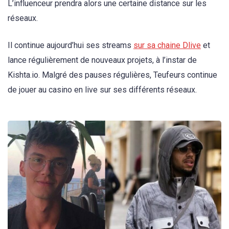
L’influenceur prendra alors une certaine distance sur les
réseaux.
Il continue aujourd’hui ses streams
sur sa chaine Dlive
et
lance régulièrement de nouveaux projets, à l’instar de
Kishta.io. Malgré des pauses régulières, Teufeurs continue
de jouer au casino en live sur ses différents réseaux.