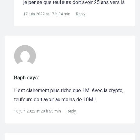
je pense que teufeurs doit avoir 25 ans vers là
17 juin 2022 at 17 h 34 min
Reply
Raph says:
il est clairement plus riche que 1M. Avec la crypto,
teufeurs doit avoir au moins de 10M !
10 juin 2022 at 20 h 55 min
Reply