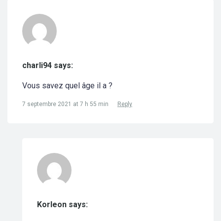
charli94 says:
Vous savez quel âge il a ?
7 septembre 2021 at 7 h 55 min
Reply
Korleon says: