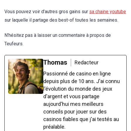
Vous pouvez voir d’autres gros gains sur
sa chaine youtube
sur laquelle il partage des best-of toutes les semaines.
N’hésitez pas à laisser un commentaire à propos de
Teufeurs.
Thomas
Redacteur
Passionné de casino en ligne
depuis plus de 10 ans. J'ai connu
l'évolution du monde des jeux
d'argent et vous partage
aujourd'hui mes meilleurs
conseils pour jouer sur des
casinos fiables que j'ai testés au
préalable.