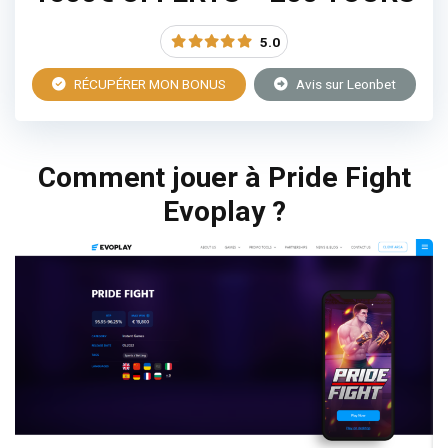
5.0
RÉCUPÉRER MON BONUS
Avis sur Leonbet
Comment jouer à Pride Fight
Evoplay ?