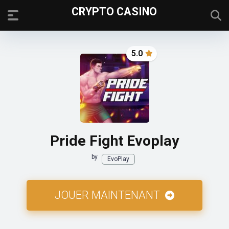
CRYPTO CASINO
5.0
Pride Fight Evoplay
by
EvoPlay
JOUER MAINTENANT