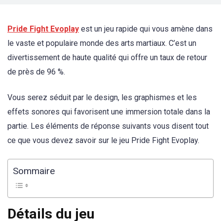
Pride Fight Evoplay
est un jeu rapide qui vous amène dans
le vaste et populaire monde des arts martiaux. C’est un
divertissement de haute qualité qui offre un taux de retour
de près de 96 %.
Vous serez séduit par le design, les graphismes et les
effets sonores qui favorisent une immersion totale dans la
partie. Les éléments de réponse suivants vous disent tout
ce que vous devez savoir sur le jeu Pride Fight Evoplay.
Sommaire
Détails du jeu