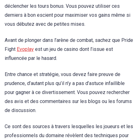
déclencher les tours bonus. Vous pouvez utiliser ces
derniers à bon escient pour maximiser vos gains même si
vous débutez avec de petites mises.
Avant de plonger dans l’arène de combat, sachez que Pride
Fight
Evoplay
est un jeu de casino dont l’issue est
influencée par le hasard.
Entre chance et stratégie, vous devez faire preuve de
prudence, d’autant plus qu’il n’y a pas d’astuce infaillible
pour gagner à ce divertissement. Vous pouvez rechercher
des avis et des commentaires sur les blogs ou les forums
de discussion.
Ce sont des sources à travers lesquelles les joueurs et les
professionnels du domaine révèlent des techniques pour