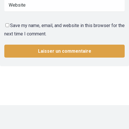
Save my name, email, and website in this browser for the
next time I comment.