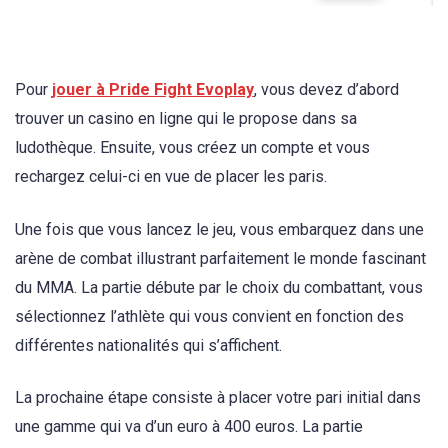
Pour
jouer à Pride Fight Evoplay
, vous devez d’abord
trouver un casino en ligne qui le propose dans sa
ludothèque. Ensuite, vous créez un compte et vous
rechargez celui-ci en vue de placer les paris.
Une fois que vous lancez le jeu, vous embarquez dans une
arène de combat illustrant parfaitement le monde fascinant
du MMA. La partie débute par le choix du combattant, vous
sélectionnez l’athlète qui vous convient en fonction des
différentes nationalités qui s’affichent.
La prochaine étape consiste à placer votre pari initial dans
une gamme qui va d’un euro à 400 euros. La partie