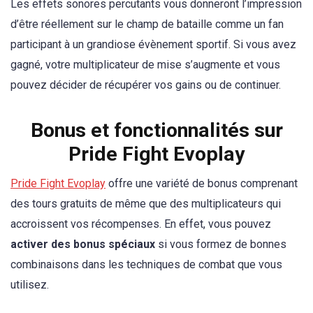
Les effets sonores percutants vous donneront l’impression
d’être réellement sur le champ de bataille comme un fan
participant à un grandiose évènement sportif. Si vous avez
gagné, votre multiplicateur de mise s’augmente et vous
pouvez décider de récupérer vos gains ou de continuer.
Bonus et fonctionnalités sur
Pride Fight Evoplay
Pride Fight Evoplay
offre une variété de bonus comprenant
des tours gratuits de même que des multiplicateurs qui
accroissent vos récompenses. En effet, vous pouvez
activer des bonus spéciaux
si vous formez de bonnes
combinaisons dans les techniques de combat que vous
utilisez.