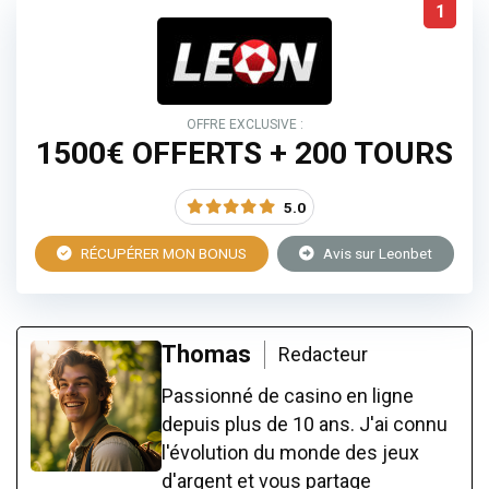
1
OFFRE EXCLUSIVE :
1500€ OFFERTS + 200 TOURS
5.0
RÉCUPÉRER MON BONUS
Avis sur Leonbet
Thomas
Redacteur
Passionné de casino en ligne
depuis plus de 10 ans. J'ai connu
l'évolution du monde des jeux
d'argent et vous partage