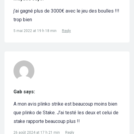
j’ai gagné plus de 3000€ avec le jeu des boulles !!!
trop bien
5 mai 2022 at 19 h 18 min
Reply
Gab says:
A mon avis plinko strike est beaucoup moins bien
que plinko de Stake. J’ai testé les deux et celui de
stake rapporte beaucoup plus !!
26 août 2024 at 17 h 21 min
Reply