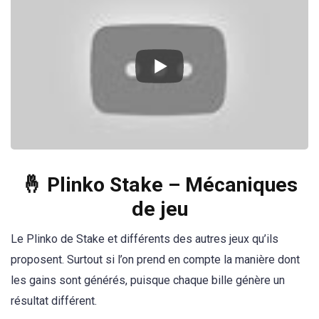
🤞 Plinko Stake – Mécaniques
de jeu
Le Plinko de Stake et différents des autres jeux qu’ils
proposent. Surtout si l’on prend en compte la manière dont
les gains sont générés, puisque chaque bille génère un
résultat différent.