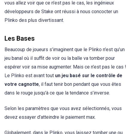
vous allez voir que ce n’est pas le cas, les ingénieux
développeurs de Stake ont réussi à nous concocter un
Plinko des plus divertissant.
Les Bases
Beaucoup de joueurs s’imaginent que le Plinko n’est qu’un
jeu banal où il suffit de voir ou la balle va tomber pour
espérer voir sa mise augmenter. Mais ce n’est pas le cas !
Le Plinko est avant tout
un jeu basé sur le contrôle de
votre cagnotte
, il faut tenir bon pendant que vous êtes
dans le rouge jusqu’à ce que la tendance s’inverse.
Selon les paramètres que vous avez sélectionnés, vous
devez essayer d’atteindre le paiement max.
Globalement, dans le Plinko, vous laissez tomber une ou