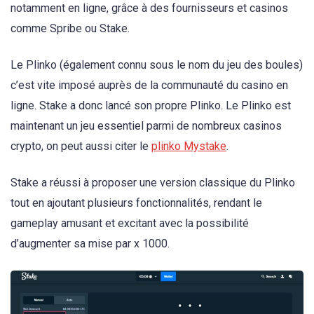
notamment en ligne, grâce à des fournisseurs et casinos
comme Spribe ou Stake.
Le Plinko (également connu sous le nom du jeu des boules)
c’est vite imposé auprès de la communauté du casino en
ligne. Stake a donc lancé son propre Plinko. Le Plinko est
maintenant un jeu essentiel parmi de nombreux casinos
crypto, on peut aussi citer le
plinko Mystake
.
Stake a réussi à proposer une version classique du Plinko
tout en ajoutant plusieurs fonctionnalités, rendant le
gameplay amusant et excitant avec la possibilité
d’augmenter sa mise par x 1000.