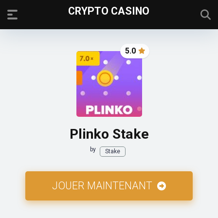
CRYPTO CASINO
5.0
Plinko Stake
by
Stake
JOUER MAINTENANT