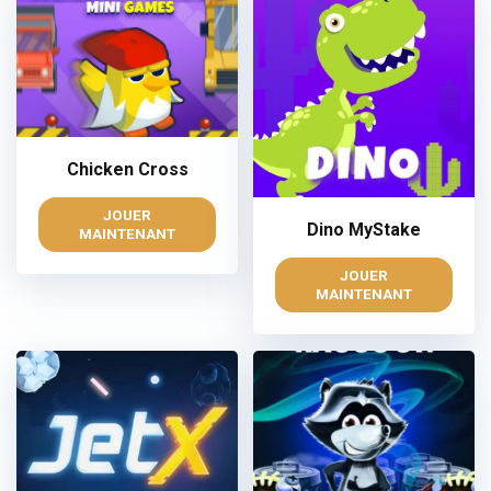
Chicken Cross
JOUER
Dino MyStake
MAINTENANT
JOUER
MAINTENANT