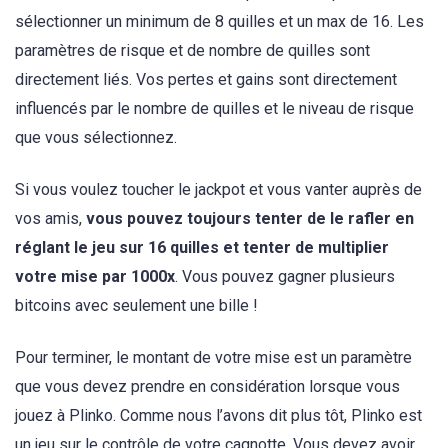
sélectionner un minimum de 8 quilles et un max de 16. Les
paramètres de risque et de nombre de quilles sont
directement liés. Vos pertes et gains sont directement
influencés par le nombre de quilles et le niveau de risque
que vous sélectionnez.
Si vous voulez toucher le jackpot et vous vanter auprès de
vos amis,
vous pouvez toujours tenter de le rafler en
réglant le jeu sur 16 quilles et tenter de multiplier
votre mise par 1000x
. Vous pouvez gagner plusieurs
bitcoins avec seulement une bille !
Pour terminer, le montant de votre mise est un paramètre
que vous devez prendre en considération lorsque vous
jouez à Plinko. Comme nous l’avons dit plus tôt, Plinko est
un jeu sur le contrôle de votre cagnotte. Vous devez avoir