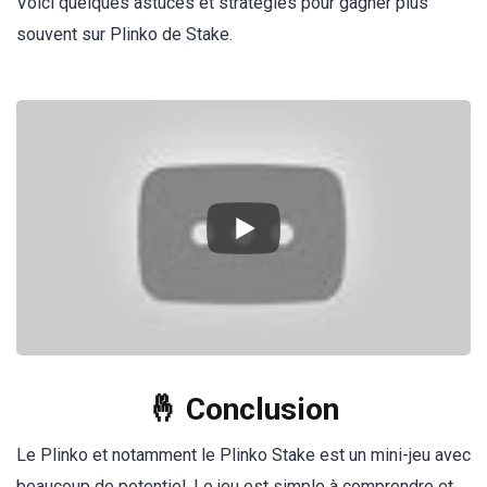
Voici quelques astuces et stratégies pour gagner plus
souvent sur Plinko de Stake.
🤞 Conclusion
Le Plinko et notamment le Plinko Stake est un mini-jeu avec
beaucoup de potentiel. Le jeu est simple à comprendre et