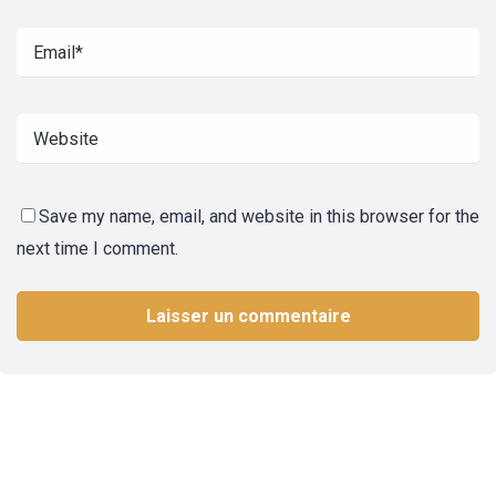
Save my name, email, and website in this browser for the
next time I comment.