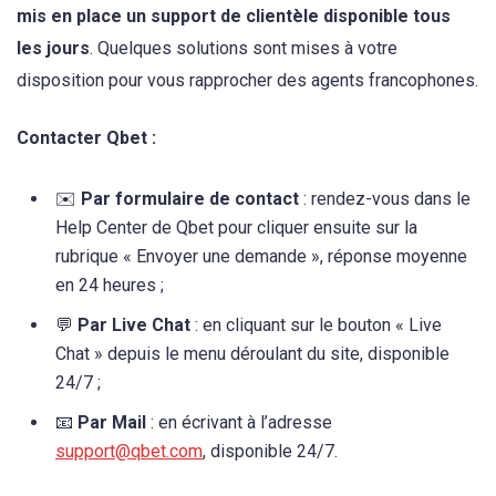
mis en place un support de clientèle disponible tous
les jours
. Quelques solutions sont mises à votre
disposition pour vous rapprocher des agents francophones.
Contacter Qbet :
✉️
Par formulaire de contact
: rendez-vous dans le
Help Center de Qbet pour cliquer ensuite sur la
rubrique « Envoyer une demande », réponse moyenne
en 24 heures ;
💬
Par Live Chat
: en cliquant sur le bouton « Live
Chat » depuis le menu déroulant du site, disponible
24/7 ;
📧
Par Mail
: en écrivant à l’adresse
support@qbet.com
, disponible 24/7.