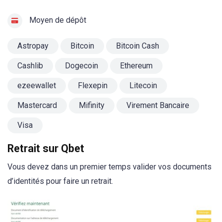
Moyen de dépôt
Astropay
Bitcoin
Bitcoin Cash
Cashlib
Dogecoin
Ethereum
ezeewallet
Flexepin
Litecoin
Mastercard
Mifinity
Virement Bancaire
Visa
Retrait sur Qbet
Vous devez dans un premier temps valider vos documents
d’identités pour faire un retrait.