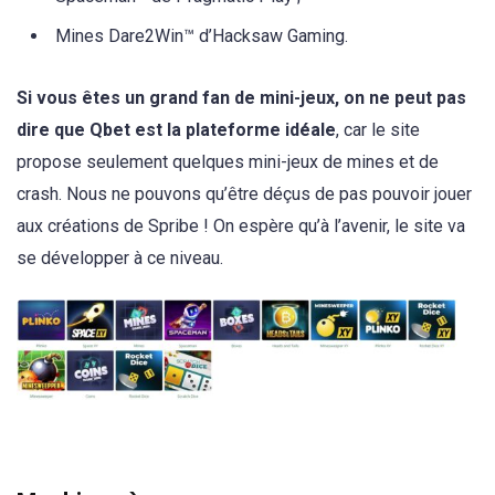
Mines Dare2Win™ d’Hacksaw Gaming.
Si vous êtes un grand fan de mini-jeux, on ne peut pas
dire que Qbet est la plateforme idéale
, car le site
propose seulement quelques mini-jeux de mines et de
crash. Nous ne pouvons qu’être déçus de pas pouvoir jouer
aux créations de Spribe ! On espère qu’à l’avenir, le site va
se développer à ce niveau.