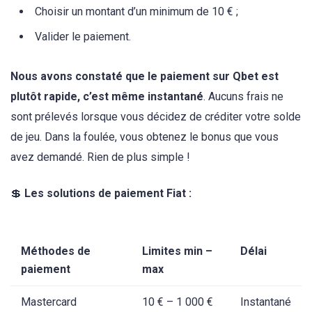
Choisir un montant d’un minimum de 10 € ;
Valider le paiement.
Nous avons constaté que le paiement sur Qbet est
plutôt rapide, c’est même instantané
. Aucuns frais ne
sont prélevés lorsque vous décidez de créditer votre solde
de jeu. Dans la foulée, vous obtenez le bonus que vous
avez demandé. Rien de plus simple !
💲
Les solutions de paiement Fiat :
Méthodes de
Limites min –
Délai
paiement
max
Mastercard
10 € – 1 000 €
Instantané