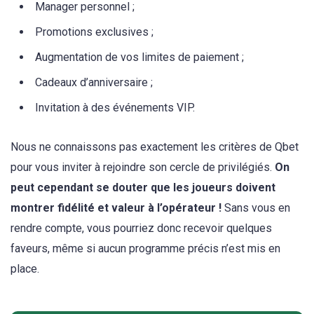
Manager personnel ;
Promotions exclusives ;
Augmentation de vos limites de paiement ;
Cadeaux d’anniversaire ;
Invitation à des événements VIP.
Nous ne connaissons pas exactement les critères de Qbet
pour vous inviter à rejoindre son cercle de privilégiés.
On
peut cependant se douter que les joueurs doivent
montrer fidélité et valeur à l’opérateur !
Sans vous en
rendre compte, vous pourriez donc recevoir quelques
faveurs, même si aucun programme précis n’est mis en
place.