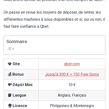
On passe en revue les moyens de déposer, de retirer, les
différentes machines à sous disponibles et si, oui ou non, il
faut faire confiance à Qbet.
Sommaire
💎 Site
qbet.com
💰 Bonus
Jusqu’à 300 € + 150 Free Spins
💸 Dépôt Mini
10 €
📙 Langue
Anglais, Français
🌍 Licence
Philippines & Montenegro