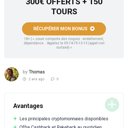
300€ OFFERTS + 150
TOURS
RÉCUPÉRER MON BONUS
18+ | « Jouer comporte des risques : endettement,
dépendance… Appelez le 09-74-75-13-13 (appel non
surtaxé) »
by
Thomas
2 ans ago
0
Avantages
Les principales cryptomonnaies disponibles
Offre Cashback et Rakeback au quotidien