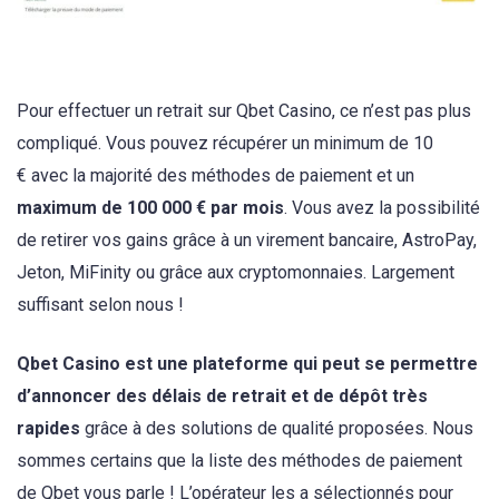
Pour effectuer un retrait sur Qbet Casino, ce n’est pas plus
compliqué. Vous pouvez récupérer un minimum de 10
€ avec la majorité des méthodes de paiement et un
maximum de 100 000 € par mois
. Vous avez la possibilité
de retirer vos gains grâce à un virement bancaire, AstroPay,
Jeton, MiFinity ou grâce aux cryptomonnaies. Largement
suffisant selon nous !
Qbet Casino est une plateforme qui peut se permettre
d’annoncer des délais de retrait et de dépôt très
rapides
grâce à des solutions de qualité proposées. Nous
sommes certains que la liste des méthodes de paiement
de Qbet vous parle ! L’opérateur les a sélectionnés pour