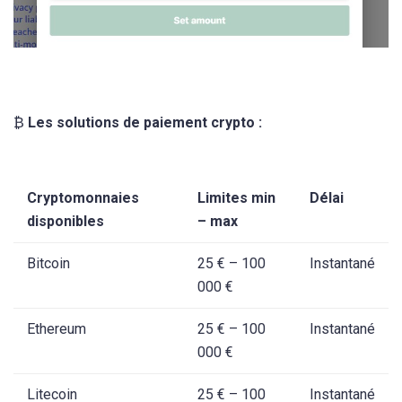
₿
Les solutions de paiement crypto :
Cryptomonnaies
Limites min
Délai
disponibles
– max
Bitcoin
25 € – 100
Instantané
000 €
Ethereum
25 € – 100
Instantané
000 €
Litecoin
25 € – 100
Instantané