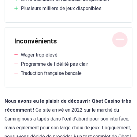
Plusieurs milliers de jeux disponibles
Inconvénients
Wager trop élevé
Programme de fidélité pas clair
Traduction française bancale
Nous avons eu le plaisir de découvrir Qbet Casino très
récemment !
Ce site arrivé en 2022 sur le marché du
Gaming nous a tapés dans l’œil d’abord pour son interface,
mais également pour son large choix de jeux. Logiquement,
nous avons décidé de procéder à un test complet de Qbet !