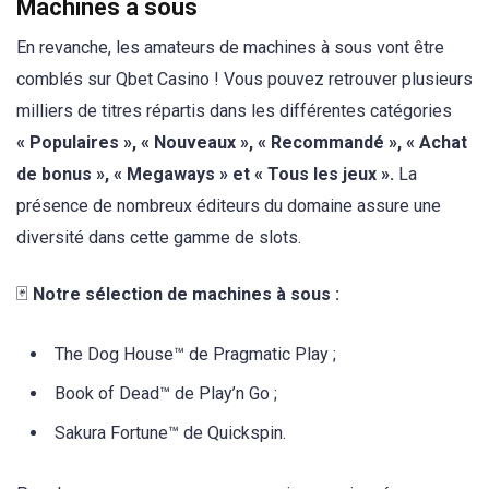
Machines à sous
En revanche, les amateurs de machines à sous vont être
comblés sur Qbet Casino ! Vous pouvez retrouver plusieurs
milliers de titres répartis dans les différentes catégories
« Populaires », « Nouveaux », « Recommandé », « Achat
de bonus », « Megaways » et « Tous les jeux ».
La
présence de nombreux éditeurs du domaine assure une
diversité dans cette gamme de slots.
🃏
Notre sélection de machines à sous :
The Dog House™ de Pragmatic Play ;
Book of Dead™ de Play’n Go ;
Sakura Fortune™ de Quickspin.