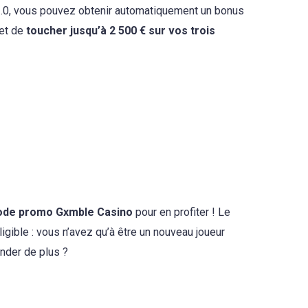
3.0, vous pouvez obtenir automatiquement un bonus
met de
toucher jusqu’à 2 500 € sur vos trois
ode promo Gxmble Casino
pour en profiter ! Le
igible : vous n’avez qu’à être un nouveau joueur
nder de plus ?