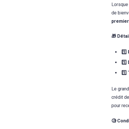
Lorsque 
de bienv
premier
🎁 Détai
1️⃣
1️⃣
1️⃣
Le grand
crédit d
pour rec
🧐 Condi