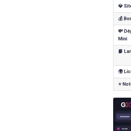
💎 Sit
💰 Bo
💸 Dé
Mini
📙 La
🌍 Li
⭐ Not