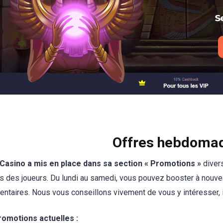
Offres hebdomad
Casino a mis en place dans sa section « Promotions »
divers
 des joueurs. Du lundi au samedi, vous pouvez booster à nouvea
ntaires. Nous vous conseillons vivement de vous y intéresser, il
romotions actuelles :