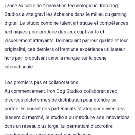
Lancé au cœur de l’innovation technologique, Iron Dog
Studios a vite gravi les échelons dans le milieu du gaming
digital. Le studio combine talent artistique et compétences
techniques pour produire des jeux captivants et
visuellement attrayants. Démarquant par leur qualité et leur
originalité, ces derniers offrent une expérience utilisateur
hors pair, propulsant ainsi la marque sur la scène
internationale.
Les premiers pas et collaborations
Au commencement, Iron Dog Studios collaborait avec
diverses plateformes de distribution pour étendre sa
portée. En nouant des partenariats stratégiques avec des
leaders du marché, le studio a pu introduire ses innovations
dans un réseau plus large, lui permettant d’accroître
rapidement sa réputation et son influence.