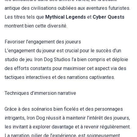
antique des civilisations oubliées aux aventures futuristes.
Les titres tels que
Mythical Legends
et
Cyber Quests
montrent bien cette diversité.
Favoriser l’engagement des joueurs
L’engagement du joueur est crucial pour le succès d’un
studio de jeu. Iron Dog Studios l’a bien compris et déploie
des efforts constants pour maximiser cet aspect via des
tactiques interactives et des narrations captivantes.
Techniques d’immersion narrative
Grâce à des scénarios bien ficelés et des personnages
intrigants, Iron Dog réussit à maintenir l’intérêt des joueurs,
les invitant à explorer davantage et à revenir régulièrement.
La narration, pilier de l’expérience, est soigneusement