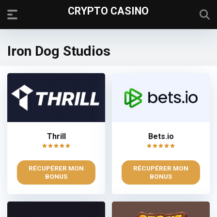
CRYPTO CASINO
Iron Dog Studios
Thrill
Bets.io
RÉCUPÉRER MON
RÉCUPÉRER MON
BONUS
BONUS