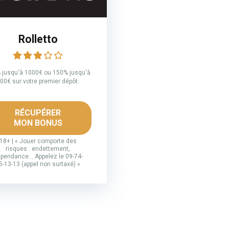
Rolletto
 jusqu'à 1000€ ou 150% jusqu'à
00€ sur votre premier dépôt.
RÉCUPÉRER
MON BONUS
18+ | « Jouer comporte des
risques : endettement,
pendance… Appelez le 09-74-
5-13-13 (appel non surtaxé) »