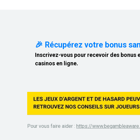
🎉 Récupérez votre bonus san
Inscrivez-vous pour recevoir des bonus e
casinos en ligne.
Pour vous faire aider :
https://www.begambleaware.