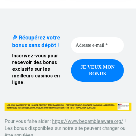
🎉 Récupérez votre
bonus sans dépôt !
Inscrivez-vous pour
recevoir des bonus
exclusifs sur les
meilleurs casinos en
ligne.
Pour vous faire aider :
https://www.begambleaware.org/
!
Les bonus disponibles sur notre site peuvent changer ou
être annulées.