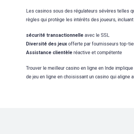
Les casinos sous des régulateurs sévères telles q
règles qui protège les intérêts des joueurs, incluan
sécurité transactionnelle
avec le SSL
Diversité des jeux
offerte par fournisseurs top-tie
Assistance clientèle
réactive et compétente
Trouver le meilleur casino en ligne en Inde implique
de jeu en ligne en choisissant un casino qui aligne