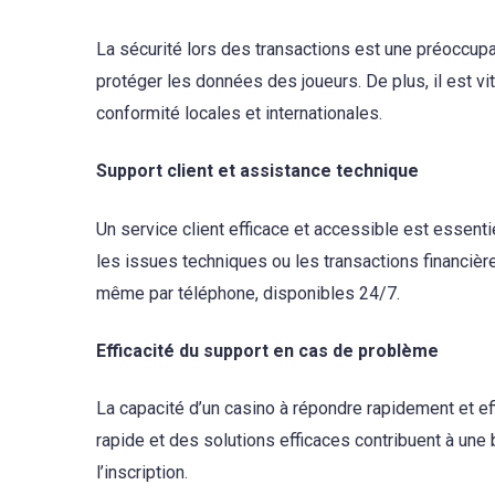
La sécurité lors des transactions est une préoccup
protéger les données des joueurs. De plus, il est 
conformité locales et internationales.
Support client et assistance technique
Un service client efficace et accessible est essenti
les issues techniques ou les transactions financièr
même par téléphone, disponibles 24/7.
Efficacité du support en cas de problème
La capacité d’un casino à répondre rapidement et e
rapide et des solutions efficaces contribuent à une
l’inscription.