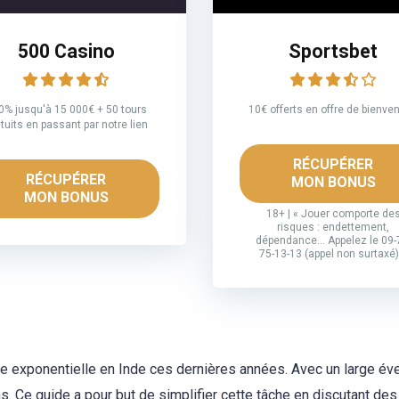
500 Casino
Sportsbet
0% jusqu'à 15 000€ + 50 tours
10€ offerts en offre de bienven
tuits en passant par notre lien
RÉCUPÉRER
RÉCUPÉRER
MON BONUS
MON BONUS
18+ | « Jouer comporte de
risques : endettement,
dépendance… Appelez le 09-
75-13-13 (appel non surtaxé)
ce exponentielle en Inde ces dernières années. Avec un large éven
ens. Ce guide a pour but de simplifier cette tâche en discutant de