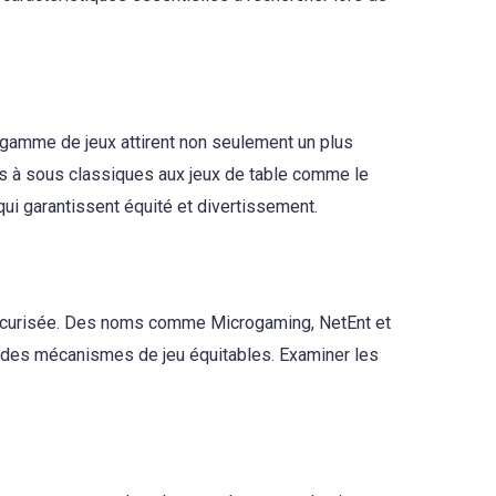
 gamme de jeux attirent non seulement un plus
es à sous classiques aux jeux de table comme le
ui garantissent équité et divertissement.
t sécurisée. Des noms comme Microgaming, NetEnt et
t des mécanismes de jeu équitables. Examiner les