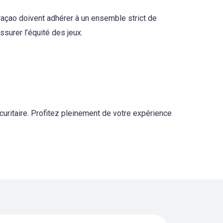
çao doivent adhérer à un ensemble strict de
ssurer l’équité des jeux.
curitaire. Profitez pleinement de votre expérience