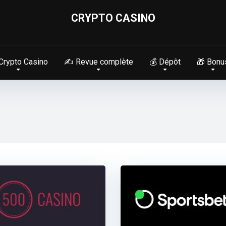
CRYPTO CASINO
Crypto Casino
✍️ Revue complète
💰 Dépôt
🎁 Bonu