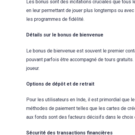
Les bonus sont des incitations cruciales que tous 
en leur permettant de jouer plus longtemps ou avec 
les programmes de fidélité.
Détails sur le bonus de bienvenue
Le bonus de bienvenue est souvent le premier conta
pouvant parfois être accompagné de tours gratuits. P
joueur.
Options de dépôt et de retrait
Pour les utilisateurs en Inde, il est primordial que 
méthodes de paiement telles que les cartes de crédi
aux fonds sont des facteurs décisifs dans le choix 
Sécurité des transactions financières