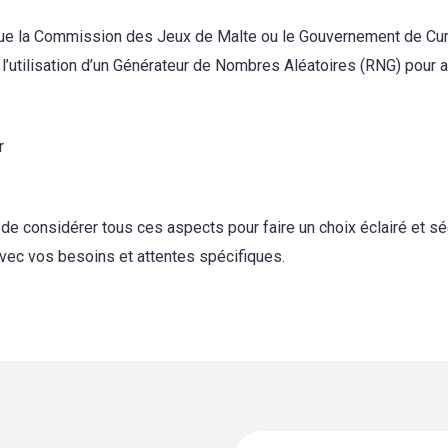
ue la Commission des Jeux de Malte ou le Gouvernement de Cura
t l’utilisation d’un Générateur de Nombres Aléatoires (RNG) pour a
r
 de considérer tous ces aspects pour faire un choix éclairé et sé
 avec vos besoins et attentes spécifiques.