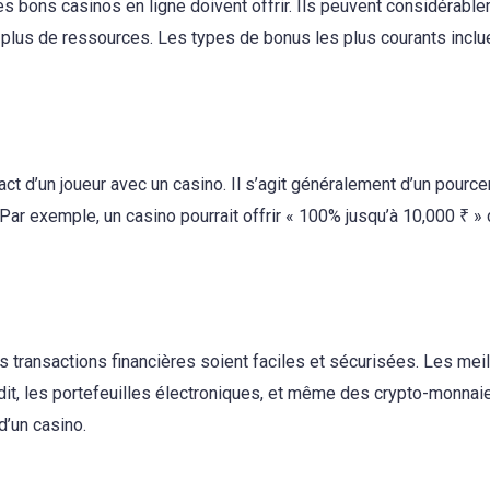
les bons casinos en ligne doivent offrir. Ils peuvent considéra
plus de ressources. Les types de bonus les plus courants incluen
ct d’un joueur avec un casino. Il s’agit généralement d’un pour
ar exemple, un casino pourrait offrir « 100% jusqu’à 10,000 ₹ » ce
les transactions financières soient faciles et sécurisées. Les mei
t, les portefeuilles électroniques, et même des crypto-monnaies.
d’un casino.