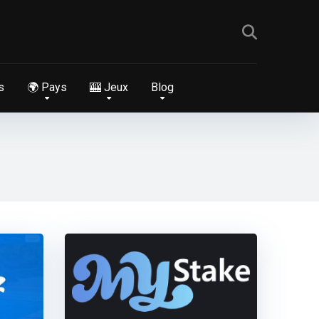
s
🌍 Pays
🎰 Jeux
Blog