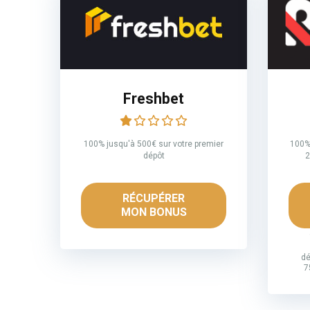
Freshbet
100% jusqu'à 500€ sur votre premier
100%
dépôt
2
RÉCUPÉRER
MON BONUS
dé
7