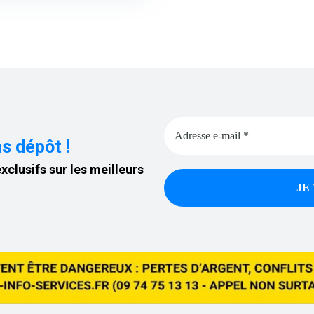
s dépôt !
xclusifs sur les meilleurs