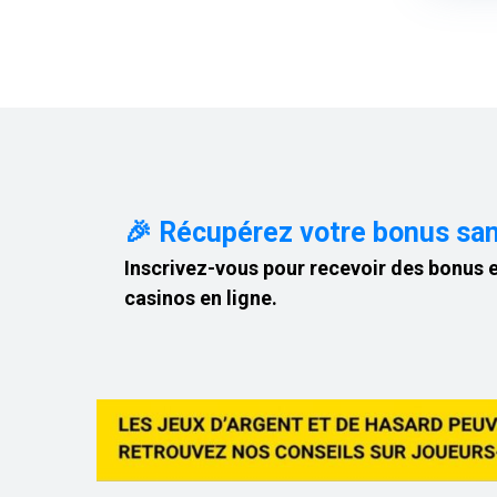
🎉 Récupérez votre bonus san
Inscrivez-vous pour recevoir des bonus e
casinos en ligne.