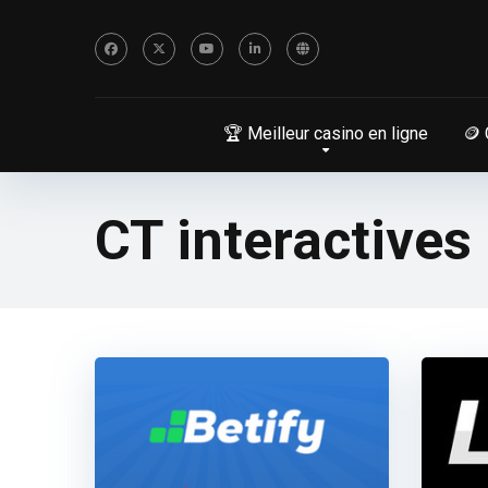
🏆 Meilleur casino en ligne
🪙 
CT interactives