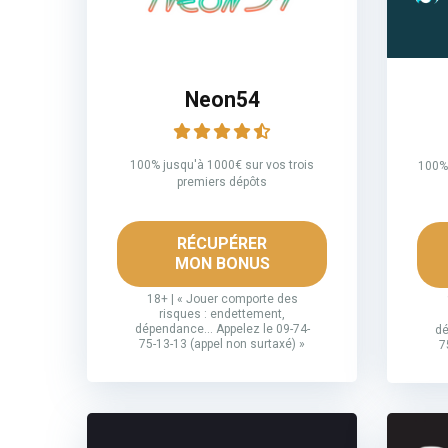
Neon54
100% jusqu'à 1000€ sur vos trois
100% 
premiers dépôts
RÉCUPÉRER
MON BONUS
18+ | « Jouer comporte des
risques : endettement,
dépendance… Appelez le 09-74-
dé
75-13-13 (appel non surtaxé) »
7