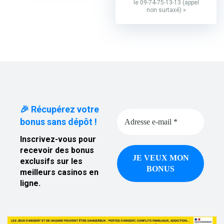
le 09-74-75-13-13 (appel
non surtaxé) »
🎉 Récupérez votre
bonus sans dépôt !
Inscrivez-vous pour
recevoir des bonus
exclusifs sur les
meilleurs casinos en
ligne.